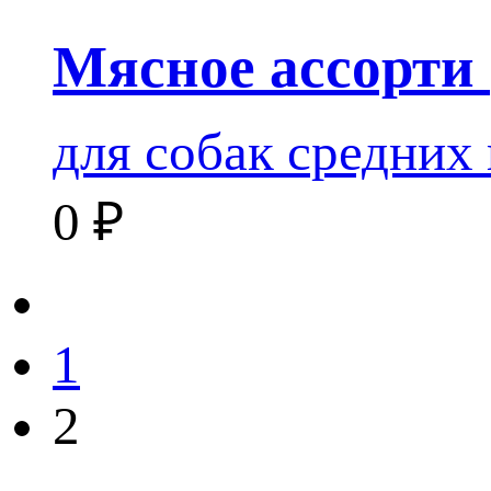
Мясное ассорти 
для собак средних
0
₽
1
2