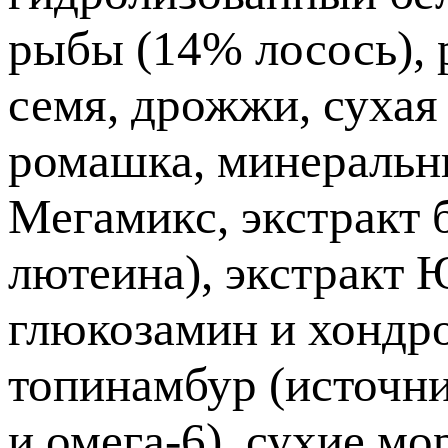
рыбы (14% лосось), 
семя, дрожжи, сухая
ромашка, минеральн
Мегамикс, экстракт 
лютеина), экстракт 
глюкозамин и хондро
топинамбур (источни
и омега-6), сухие мо